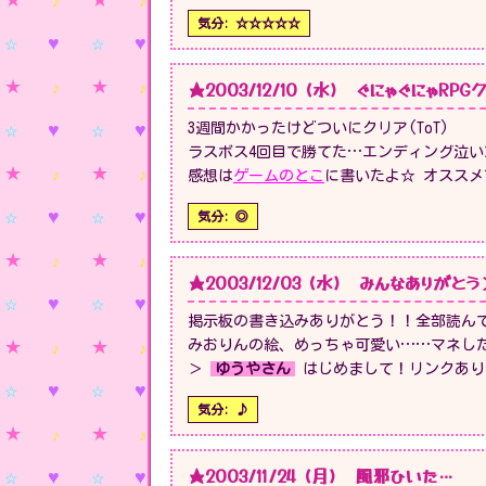
気分: ☆☆☆☆☆
★2003/12/10 (水) ぐにゃぐにゃRP
3週間かかったけどついにクリア(ToT)
ラスボス4回目で勝てた…エンディング泣い
感想は
ゲームのとこ
に書いたよ☆ オススメ
気分: ◎
★2003/12/03 (水) みんなありがと
掲示板の書き込みありがとう！！全部読ん
みおりんの絵、めっちゃ可愛い……マネし
＞
ゆうやさん
はじめまして！リンクあり
気分: ♪
★2003/11/24 (月) 風邪ひいた…