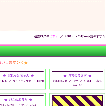
過去ログは
こちら
／ 2001年〜のぜんぶ読めます☆
願いします＞＜★
★ ぱれっとちゃん ★
★ 月夜のうさぎ ★
3/11/02 ／ サイトキャラ☆ ／ 48x48
2003/09/15 ／ 32色 ／ 64x64 ／ お気
に入り♪
★ ぴこのおうち ★
2003/04/10 ／ 16色 ／ 48x48