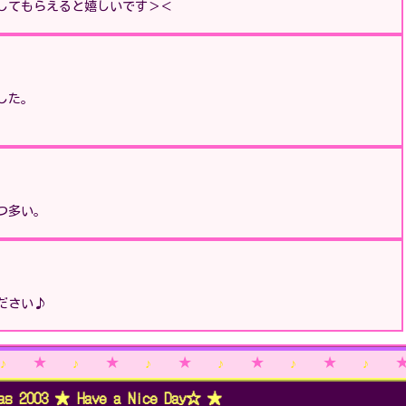
してもらえると嬉しいです＞＜
した。
つ多い。
ださい♪
 2003 ★ Have a Nice Day☆ ★