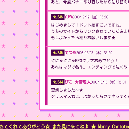
あと、今度バナー作り直したから貼り替え
No.246
2003/12/19 (金) 18:02
YUYA
はじめまして！ドット絵すごいですね。
うちのサイトからリンクさせていただきま
もしよかったら相互お願いします★
No.245
2003/12/18 (木) 22:50
てつお
ぐにゃぐにゃRPGクリアおめでとう！
あれはマジで名作。エンディングで泣くや
No.244
2003/12/18 (木) 12:31
ぴこ ★管理人
更新しました〜★
クリスマスねこ、よかったら見てやってく
びにきてくれてありがとう☆ また見に来てね♪ ★ Merry Christmas