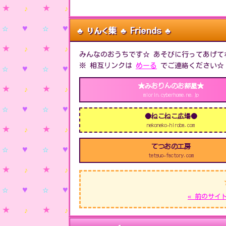
♣ りんく集 ♣ Friends ♣
みんなのおうちです☆ あそびに行ってあげて
※ 相互リンクは
めーる
でご連絡ください☆
★みおりんのお部屋★
miorin.cyberhome.ne.jp
●ねこねこ広場●
nekoneko-hiroba.com
てつおの工房
tetsuo-factory.com
« 前のサイ