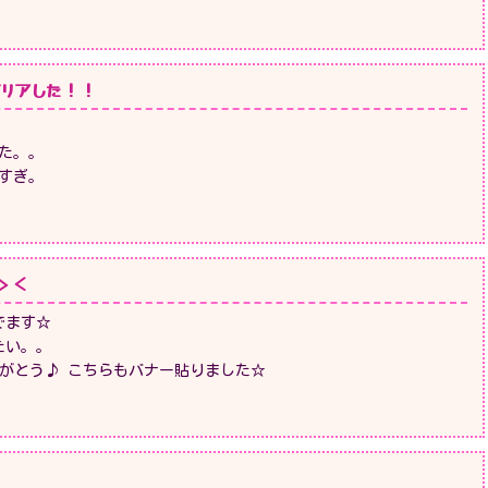
Gクリアした！！
た。。
すぎ。
う＞＜
でます☆
たい。。
がとう♪ こちらもバナー貼りました☆