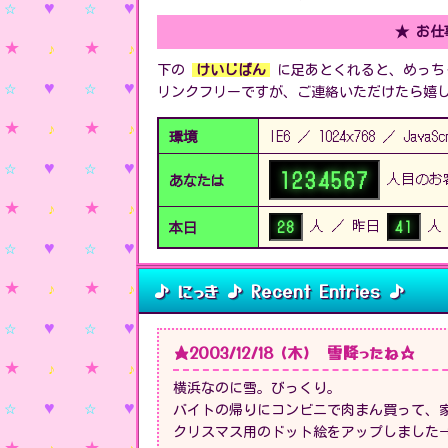
★ お
下の
けいじばん
に足あとくれると、めっち
リンクフリーですが、ご連絡いただけたら嬉
環境
IE6 ／ 1024×768 ／ JavaS
1234567
人目のお
あなたは
人 ／ 昨日
人
本日
28
41
♪ にっき ♪ Recent Entries ♪
★2003/12/18 (木) 雪降ったね☆
横浜なのに雪。びっくり。
バイトの帰りにコンビニで肉まん買って、
クリスマス用のドット絵をアップしました