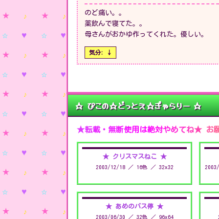
のど痛い。。
薬飲んで寝てた。。
母さんがおかゆ作ってくれた。優しい。
気分: ↓
☆ ぴこの☆どっとえ☆ぎゃらりー ☆
★転載・無断使用は絶対やめてね★ お
★ クリスマスねこ ★
2003/12/18 ／ 16色 ／ 32x32
200
★ あめのバス停 ★
2003/06/30 ／ 32色 ／ 96x64