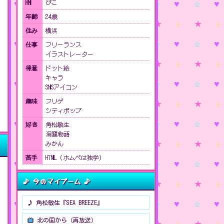
HN
ぴこ
年齢
24歳
住み
横浜
仕事
フリーランス
イラストレーター
得意
ドット絵
キャラ
SNSアイコン
趣味
フリゲ
シティポップ
好き
角松敏生
洞窟物語
みかん
苦手
HTML（ホムペは独学）
♪ 今のマイブーム ♪
♪ 角松敏生『SEA BREEZE』
北の国から（再放送）