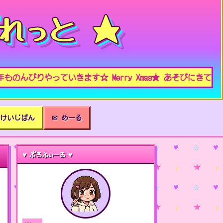
れっと ★
んびりやっていきます☆ Merry Xmas★ あそびにきてくれ
 けいじばん
✉ めーる
♥ ぷろふぃーる ♥