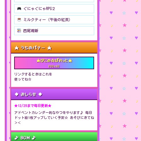
ぐにゃぐにゃRPG２
ミルクティー（午後の紅茶）
西尾維新
★ うちのバナー ★
★ぴこの☆ぱれっと★
200x40
リンクするときはこれを
使ってね☆
◆ おしらせ ◆
アドベントカレンダー的なやつをやります♪ 毎日
ドット絵1枚アップしていく予定☆ あそびにきてね
＞＜
♪ BGM ♪