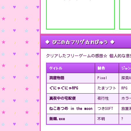
◆ ぴこの☆フリゲ☆れびゅう ◆
クリアしたフリーゲームの感想☆ 個人的な意
タイトル
制作
ジャ
洞窟物語
Pixel
探索A
ぐにゃぐにゃRPG
たまソフト
RPG
真夜中の宅配便
夜行性
ホラー
ねこあつめ in the moon
つきSOFT
放置
無題.exe
不明
?