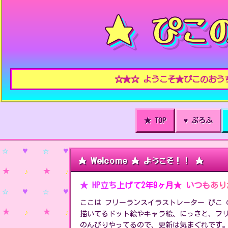
★ ぴこ
☆★☆ ようこそ★ぴこのおうちへ ☆ 2
★ TOP
♥ ぷろふ
★ Welcome ★ ようこそ！！ ★
★ HP立ち上げて2年9ヶ月★ いつもあ
ここは フリーランスイラストレーター ぴこ
描いてるドット絵やキャラ絵、にっきと、フ
のんびりやってるので、更新は気まぐれです