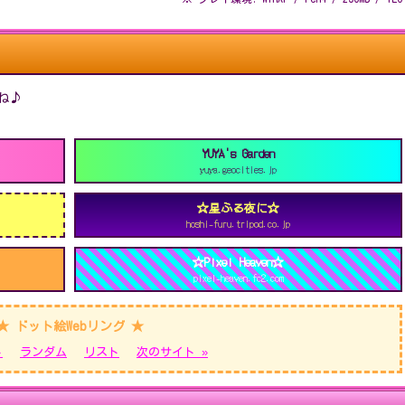
ね♪
YUYA's Garden
yuya.geocities.jp
☆星ふる夜に☆
hoshi-furu.tripod.co.jp
☆Pixel Heaven☆
pixel-heaven.fc2.com
★ ドット絵Webリング ★
ト
ランダム
リスト
次のサイト »