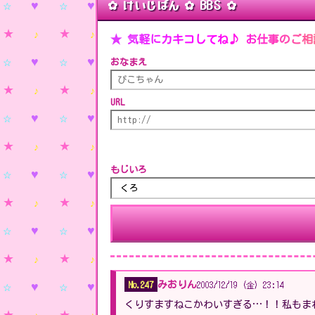
✿ けいじばん ✿ BBS ✿
★ 気軽にカキコしてね♪ お仕事のご相談
おなまえ
URL
もじいろ
No.247
2003/12/19 (金) 23:14
みおりん
くりすますねこかわいすぎる…！！私もま