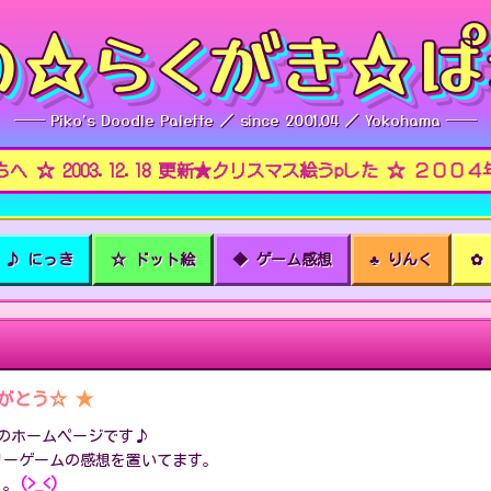
の☆らくがき☆ぱ
── Piko's Doodle Palette ／ since 2001.04 ／ Yokohama ──
003.12.18 更新★クリスマス絵うpした ☆ ２００４年もの
♪ にっき
☆ ドット絵
◆ ゲーム感想
♣ りんく
✿
りがとう☆ ★
 のホームページです♪
リーゲームの感想を置いてます。
。。