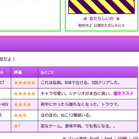
★ あたらしいの ★
制作中♪ 公開おたのしみに☆
見だよ！
ンル
評価
ひとこと
CT
★★★★★
これは伝説。BGMで泣ける。3回クリアした。
★★★★★
キャラ可愛い。シナリオが本当に良い。
ADV
★★★★
夜中にやったら寝れなくなった。トラウマ。
系
★★★
ほのぼの。ねこ12種類いる。
★?
変なゲーム。意味不明。でも気になる。。
※ プレイ環境: WinXP / Pen4 / 256MB / IE6