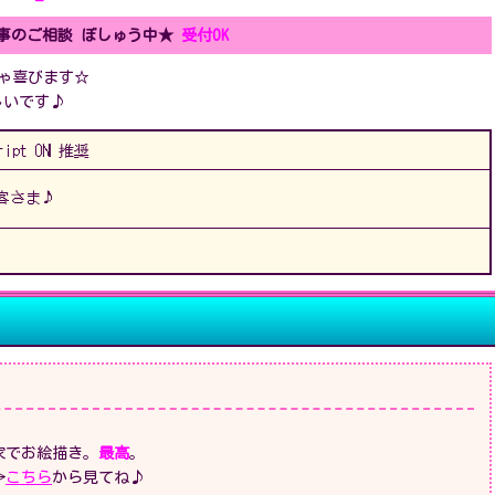
仕事のご相談 ぼしゅう中★
ゃ喜びます☆
しいです♪
cript ON 推奨
客さま♪
家でお絵描き。
。
→
こちら
から見てね♪