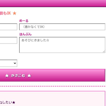
もOK ★
めーる
ほんぶん
★ かきこむ ★
ねしたい★